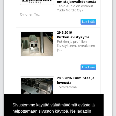
omistajanvaihdoksesta
Tapio Aunio on ostanut
Yudo Nordic Oy /
Oinonen To..
Lue lisää
29.5.2016
Putkenlävistys yms.
Putkien ja profiilien
lävistykseen, loveukseen
ja ..
Lue lisää
28.5.2016 Kulmintaa ja
loveusta
Toimitamme
Sivustomme käyttää välttämättömiä evästeitä
standardileikkainyksiköitä (supraty..
helpottamaan sivuston käyttöä. Ne ladattiin