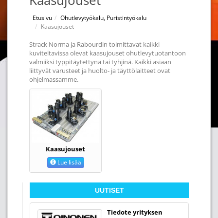
Kaasujouset
Etusivu
Ohutlevytyökalu, Puristintyökalu
Kaasujouset
Strack Norma ja Rabourdin toimittavat kaikki
kuviteltavissa olevat kaasujouset ohutlevytuotantoon
valmiiksi typpitäytettynä tai tyhjinä. Kaikki asiaan
liittyvät varusteet ja huolto- ja täyttölaitteet ovat
ohjelmassamme.
Kaasujouset
Lue lisää
UUTISET
Tiedote yrityksen