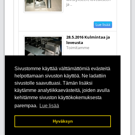
ja ..
Lue lisää
28.5.2016 Kulmintaa ja
loveusta
Toimitamme
Sivustomme käyttää välttämättömiä evästeitä
standardileikkainyksiköitä (supraty..
helpottamaan sivuston käyttöä. Ne ladattiin
Lue lisää
sivustolle saavuttuasi. Tämän lisäksi
käytämme analytiikkaevästeitä, joiden avulla
kehitämme sivuston käyttökokemuksesta
parempaa.
Lue lisää
Oinonen Tooling
, Mertaniementie 23, 36200 Kangasala,
Finland, puh. 0400 518320,
info@oinonen.com
Hyväksyn