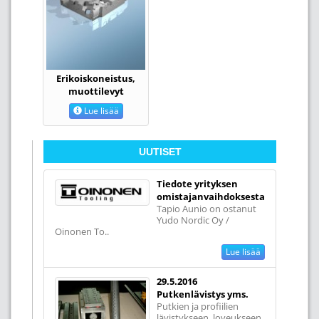
Erikoiskoneistus,
muottilevyt
Lue lisää
UUTISET
Tiedote yrityksen
omistajanvaihdoksesta
Tapio Aunio on ostanut
Yudo Nordic Oy /
Oinonen To..
Lue lisää
29.5.2016
Putkenlävistys yms.
Putkien ja profiilien
lävistykseen, loveukseen