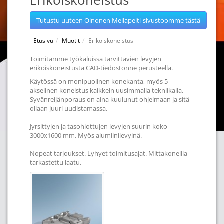
Erikoiskoneistus
Tutustu uuteen Oinonen Mellapelti-sivustoomme tästä
Etusivu
Muotit
Erikoiskoneistus
Toimitamme työkaluissa tarvittavien levyjen
erikoiskoneistusta CAD-tiedostonne perusteella.
Käytössä on monipuolinen konekanta, myös 5-
akselinen koneistus kaikkein uusimmalla tekniikalla.
Syvänreijänporaus on aina kuulunut ohjelmaan ja sitä
ollaan juuri uudistamassa.
Jyrsittyjen ja tasohiottujen levyjen suurin koko
3000x1600 mm. Myös alumiinilevyinä.
Nopeat tarjoukset. Lyhyet toimitusajat. Mittakoneilla
tarkastettu laatu.