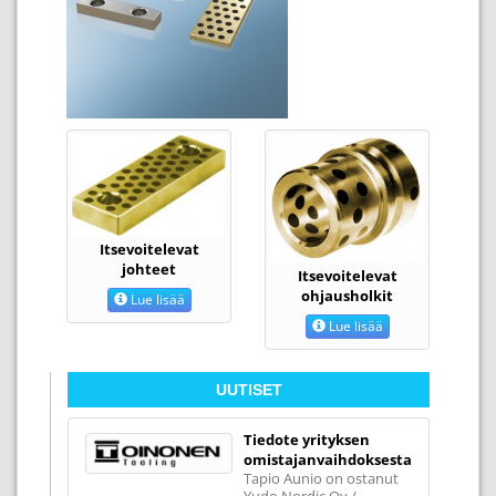
Itsevoitelevat
johteet
Itsevoitelevat
ohjausholkit
Lue lisää
Lue lisää
UUTISET
Tiedote yrityksen
omistajanvaihdoksesta
Tapio Aunio on ostanut
Yudo Nordic Oy /