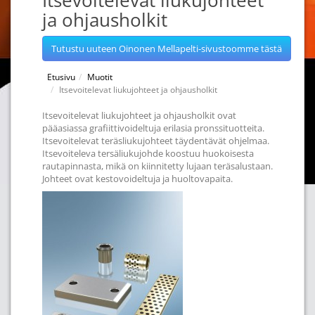
Itsevoitelevat liukujohteet
ja ohjausholkit
Tutustu uuteen Oinonen Mellapelti-sivustoomme tästä
Etusivu
Muotit
Itsevoitelevat liukujohteet ja ohjausholkit
Itsevoitelevat liukujohteet ja ohjausholkit ovat
pääasiassa grafiittivoideltuja erilasia pronssituotteita.
Itsevoitelevat teräsliukujohteet täydentävät ohjelmaa.
Itsevoiteleva tersäliukujohde koostuu huokoisesta
rautapinnasta, mikä on kiinnitetty lujaan teräsalustaan.
Johteet ovat kestovoideltuja ja huoltovapaita.