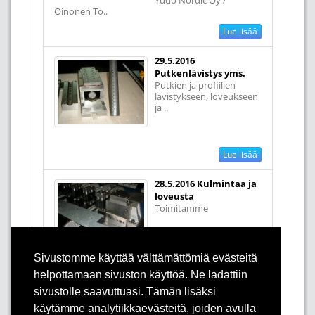
Oinonen To..
Lue lisää
29.5.2016
Putkenlävistys yms.
Putkien ja profiilien
lävistykseen, loveukseen
ja ..
Lue lisää
28.5.2016 Kulmintaa ja
loveusta
Toimitamme
Sivustomme käyttää välttämättömiä evästeitä
standardileikkainyksiköitä (supraty..
helpottamaan sivuston käyttöä. Ne ladattiin
Lue lisää
sivustolle saavuttuasi. Tämän lisäksi
käytämme analytiikkaevästeitä, joiden avulla