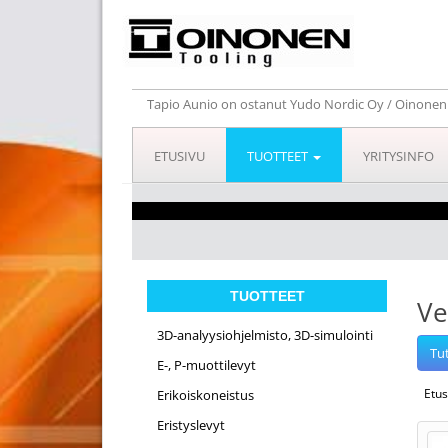
Tapio Aunio on ostanut Yudo Nordic Oy / Oinonen T
ETUSIVU
TUOTTEET
YRITYSINFO
TUOTTEET
Ve
3D-analyysiohjelmisto, 3D-simulointi
Tu
E-, P-muottilevyt
Etus
Erikoiskoneistus
Eristyslevyt