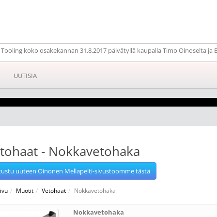
ooling koko osakekannan 31.8.2017 päivätyllä kaupalla Timo Oinoselta ja Bi
UUTISIA
tohaat - Nokkavetohaka
tustu uuteen Oinonen Mellapelti-sivustoomme tästä
ivu
Muotit
Vetohaat
Nokkavetohaka
Nokkavetohaka