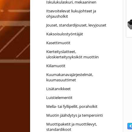
Iskulukulaskuri, mekaaninen
Itsevoitelevat liukujohteet ja
ohjausholkit
Jouset, standardijouset, levyjouset
Kaksoisulostyöntäjät
Kasettimuotit
Kierteityslaitteet,
uloskierteitysyksiköt muottiin
Kiilamuotit
Kuumakanavajärjestelmät,
kuumasuuttimet
Lisätarvikkeet
Luistielementit
Mella- tai fyllipellit, poraholkit
Muotin jäähdytys ja temperointi
Muottipaketit ja muottilevyt,
standardikoot