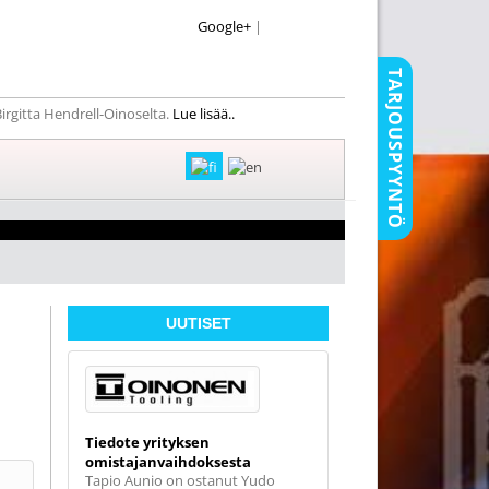
Google+
|
TARJOUSPYYNTÖ
rgitta Hendrell-Oinoselta.
Lue lisää..
UUTISET
Tiedote yrityksen
omistajanvaihdoksesta
Tapio Aunio on ostanut Yudo