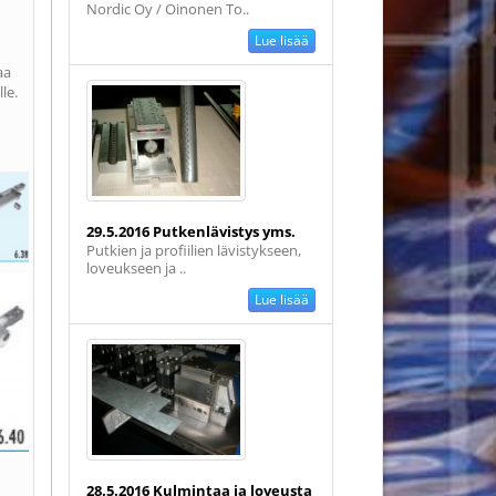
Nordic Oy / Oinonen To..
Lue lisää
aa
lle.
29.5.2016 Putkenlävistys yms.
Putkien ja profiilien lävistykseen,
loveukseen ja ..
Lue lisää
28.5.2016 Kulmintaa ja loveusta