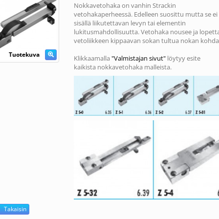
Nokkavetohaka on vanhin Strackin
vetohakaperheessä. Edelleen suosittu mutta se ei
sisällä liikutettavan levyn tai elementin
lukitusmahdollisuutta. Vetohaka nousee ja lopett
vetoliikkeen kippaavan sokan tultua nokan kohda
Tuotekuva
Klikkaamalla
"Valmistajan sivut"
löytyy esite
kaikista nokkavetohaka malleista.
Takaisin