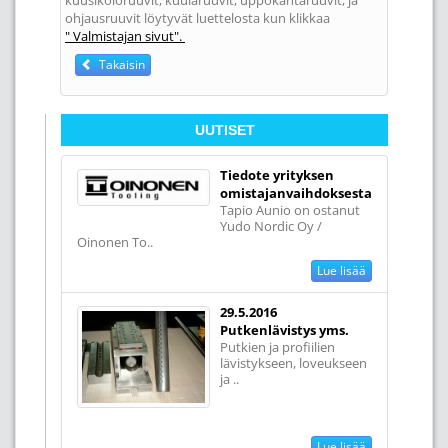
kuusikoloruuvit, kuularuuvit, uppokantaruuvit, ja
ohjausruuvit löytyvät luettelosta kun klikkaa
" Valmistajan sivut".
Takaisin
UUTISET
Tiedote yrityksen
omistajanvaihdoksesta
Tapio Aunio on ostanut
Yudo Nordic Oy /
Oinonen To..
Lue lisää
29.5.2016
Putkenlävistys yms.
Putkien ja profiilien
lävistykseen, loveukseen
ja ..
Lue lisää