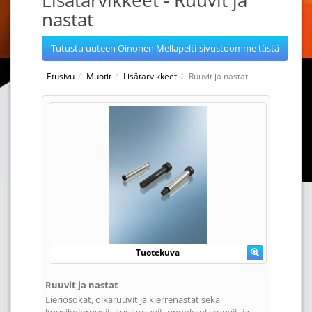
Lisätarvikkeet - Ruuvit ja
nastat
Tutustu uuteen Oinonen Mellapelti-sivustoomme tästä
Etusivu
Muotit
Lisätarvikkeet
Ruuvit ja nastat
Tuotekuva
Ruuvit ja nastat
Lieriösokat, olkaruuvit ja kierrenastat sekä